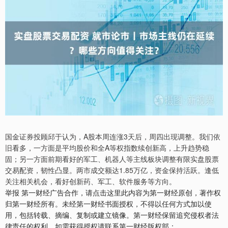
国金证券投顾邱于认为，A股本周连涨3天后，周四出现调整。我们依
旧看多，一方面是平均股价和全A等权指数续创新高，上升趋势稳
固；另一方面前期看好的军工、机器人等主线板块调整有限实盘股票
交易配资，韧性凸显。两市成交额达1.85万亿，资金保持活跃。逢低
关注相关机会，看好创新药、军工、软件服务等方向。
举报 第一财经广告合作，请点击这里此内容为第一财经原创，著作权
归第一财经所有。未经第一财经书面授权，不得以任何方式加以使
用，包括转载、摘编、复制或建立镜像。第一财经保留追究侵权者法
律责任的权利。如需获得授权请联系第一财经版权部：